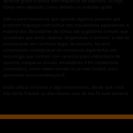
apostas grátis e bônus sem requisitos de depósito, ou seja,
bônus sem depósito, como dinheiro ou rodadas grátis.
Vale a pena mencionar que apenas algumas pessoas que
praticam trapaças com bônus são fraudadores experientes. A
maioria dos abusadores de bônus são jogadores comuns que
acreditam que estão apenas “enganando o sistema” e não se
aventurando em território ilegal. No entanto, há uma
comunidade considerável de criminosos experientes em
tecnologia que contam com recursos para utilizar bots de
apostas, máquinas virtuais, emuladores e IPs residenciais
(simulados), como redes móveis ou proxies Socks5, para
aproveitar novos endereços IP.
Então utilizar os bônus é algo interessante, desde que você
não tente fraudar ou até mesmo usar de ma fé esse sistema.